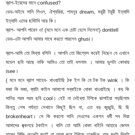
ব্রাশ-ইয়েদের মানে confused?
ডেড-অইযে সানি লিওন, ঐশ্বরিয়া, শাবনূর dream, ময়ূরী টয়ূরী ইত্যাদি
ইত্যাদি এদের ছবিটবি আর কি।
ব্রাশ- আপনি পারেন ও! (মনে মনে এক চোট হেসে নিলেন!) donttell
ডেড-এটা আপনি আমার সাথে করতে পারলেন ghusi।
ব্রাশ-আমি তো মিথ্যা বলিনি । আপনি তো জিগ্যেস করেই নিছেন যে এখানে
মডেল ছবি আছে নাকি আমিও তো তাই বললাম । আমার ভুলটা কোথায়
isee।
( মনে মনে ব্রাশ সাহেব- খাওয়াইছি ঠক ইশ কি যে টক টক wink । কি
মজা কি মজা, ব্যাটা কাইল আমাগো সব্বাইকে ধোকা খাওয়াইছে । কয় কি
সানির গরম গরম ছবি cool। হেই না দেইখ্যা টপিকে ঝাপাইয়া পড়ছিলাম
কিন্তু শেষ পর্যন্ত সেখানে কিছুই ছিল না, এত বড় জুচ্চুরি, ছি ছি
brokenheart। সে কি করলো সানি দেওলের একশন ধর্মী সব দিয়া
আমাদের হ্ক্কলরে ঠকাইল । খালি তো আমি ধোকা খাইনি আহারে জেসম
নামের পিচ্চি ছেলেটা কতই না আশা করে টপিকে ঢুকেছিল, তার মনটা দিলটা