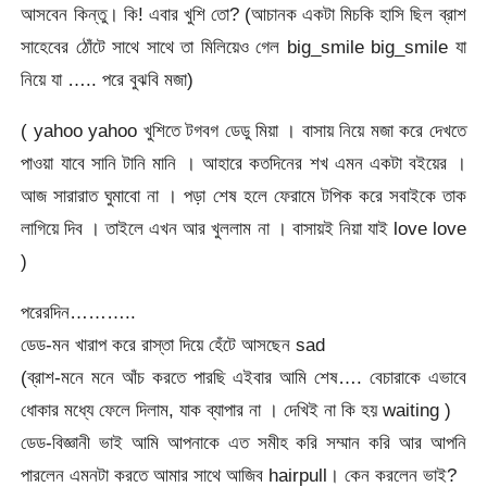
আসবেন কিন্তু। কি! এবার খুশি তো? (আচানক একটা মিচকি হাসি ছিল ব্রাশ
সাহেবের ঠোঁটে সাথে সাথে তা মিলিয়েও গেল big_smile big_smile যা
নিয়ে যা ….. পরে বুঝবি মজা)
( yahoo yahoo খুশিতে টগবগ ডেডু মিয়া । বাসায় নিয়ে মজা করে দেখতে
পাওয়া যাবে সানি টানি মানি । আহারে কতদিনের শখ এমন একটা বইয়ের ।
আজ সারারাত ঘুমাবো না । পড়া শেষ হলে ফেরামে টপিক করে সবাইকে তাক
লাগিয়ে দিব । তাইলে এখন আর খুললাম না । বাসায়ই নিয়া যাই love love
)
পরেরদিন………..
ডেড-মন খারাপ করে রাস্তা দিয়ে হেঁটে আসছেন sad
(ব্রাশ-মনে মনে আঁচ করতে পারছি এইবার আমি শেষ…. বেচারাকে এভাবে
ধোকার মধ্যে ফেলে দিলাম, যাক ব্যাপার না । দেখিই না কি হয় waiting )
ডেড-বিজ্ঞানী ভাই আমি আপনাকে এত সমীহ করি সম্মান করি আর আপনি
পারলেন এমনটা করতে আমার সাথে আজিব hairpull। কেন করলেন ভাই?