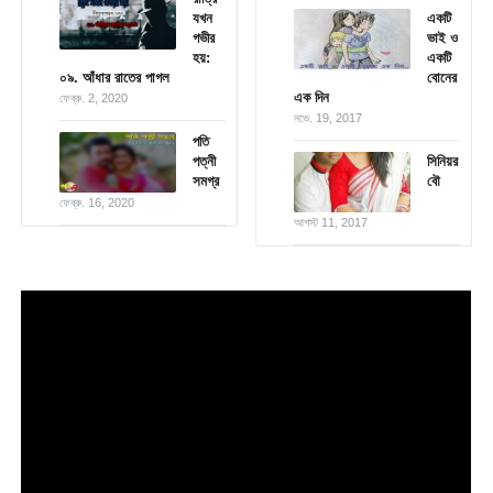
যখন
একটি
গভীর
ভাই ও
হয়:
একটি
০৯. আঁধার রাতের পাগল
বোনের
এক দিন
ফেব্রু. 2, 2020
নভে. 19, 2017
পতি
পত্নী
সিনিয়র
সমগ্র
বৌ
ফেব্রু. 16, 2020
আগস্ট 11, 2017