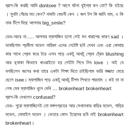
ব্রাশ-কি করছি আমি dontsee ? আগে ঘটনা খুইল্যা কন তো? কি হইছে
। মুখটা পেঁচার মত কেন? নাকটা বেগুনী কেন । জল টল কি জানি নাম, ও কি
নাক টিপে দিছে আপনার big_smile?
ডেড-আরে না….. আপনার ম্যাগাজিন হলো সেই মন খারাপের কারণ sad ।
ভাবছিলাম প্রমীলা মডেল নায়িকা এদের লেটেষ্ট ছবি দেখব এবং এরা কোথায়
কার সাথে প্রেম করে টরে এসব পড়ে একটু আধটু প্রেম ট্রেম blushing
আর ছ্যাকা কিভাবে খাওয়াইতে হয় সেইটা শিখে নিব love । অই যে
বলছিলেন জলের কথা তারে একটা শিক্ষা দিতে চাইছিলাম ভারি বজ্জাত মেয়ে
ছেলে isee। ম্যাগাজিন পড়ে একটু আধটু টিপস শিখতে পারতাম । কই তা না
শেষ মেষ ম্যাগাজিন খুলে দেখি … brokenheart brokenheart
ব্রাশ-কি দেখলেন confused?
ডেড- পুরো ম্যাগাজিনেই তো মঙ্গলগ্রহের আর সেখানকার বাড়ির মডেল, গাড়ির
মডেল, মোবাইল মডেল । ভেতরে কোন ইয়েদের ছবি নাই brokenheart
brokenheart।