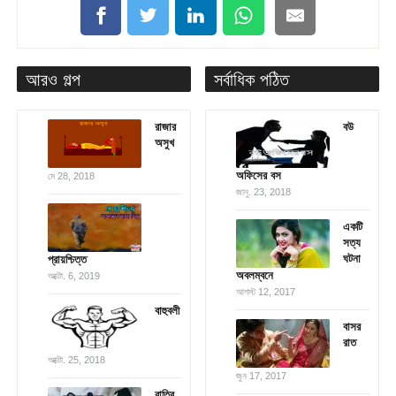
আরও গল্প
সর্বাধিক পঠিত
রাজার
বউ
অসুখ
অফিসের বস
মে 28, 2018
জানু. 23, 2018
একটি
সত্য
ঘটনা
প্রায়শ্চিত্ত
অবলম্বনে
অক্টো. 6, 2019
আগস্ট 12, 2017
বাহুবলী
বাসর
রাত
অক্টো. 25, 2018
জুন 17, 2017
রাত্রি