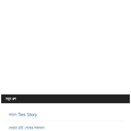
নতুন গল্প
বন্ধন Ties Story
দেখতে চাই শেষের সমাধান