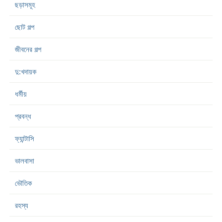
ছড়াসমূহ
ছোট গল্প
জীবনের গল্প
দু:খদায়ক
ধর্মীয়
প্রবন্ধ
ফ্যান্টাসি
ভালবাসা
ভৌতিক
রহস্য