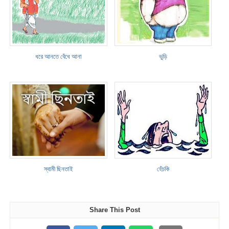
ধরে আনতে বেঁধে আনা
ভুড়ি
স্বামী ছিনতাই
হেঁচকি
Share This Post