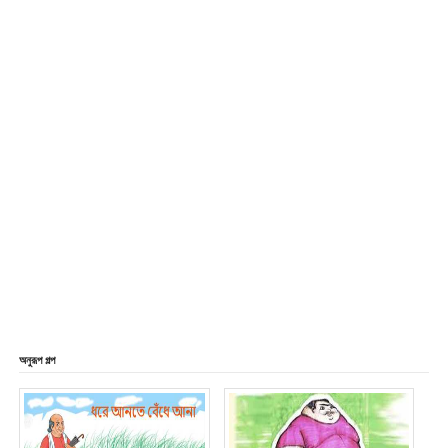
অনুরূপ গল্প