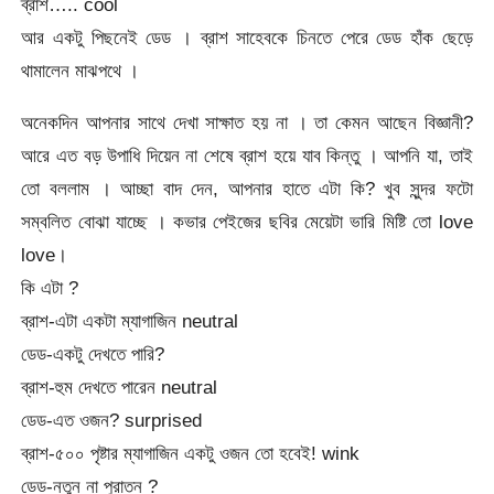
ব্রাশ….. cool
আর একটু পিছনেই ডেড । ব্রাশ সাহেবকে চিনতে পেরে ডেড হাঁক ছেড়ে
থামালেন মাঝপথে ।
অনেকদিন আপনার সাথে দেখা সাক্ষাত হয় না । তা কেমন আছেন বিজ্ঞানী?
আরে এত বড় উপাধি দিয়েন না শেষে ব্রাশ হয়ে যাব কিন্তু । আপনি যা, তাই
তো বললাম । আচ্ছা বাদ দেন, আপনার হাতে এটা কি? খুব সুন্দর ফটো
সম্বলিত বোঝা যাচ্ছে । কভার পেইজের ছবির মেয়েটা ভারি মিষ্টি তো love
love।
কি এটা ?
ব্রাশ-এটা একটা ম্যাগাজিন neutral
ডেড-একটু দেখতে পারি?
ব্রাশ-হুম দেখতে পারেন neutral
ডেড-এত ওজন? surprised
ব্রাশ-৫০০ পৃষ্টার ম্যাগাজিন একটু ওজন তো হবেই! wink
ডেড-নতুন না পুরাতন ?