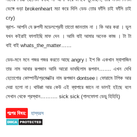
ভেঙ্গে গুড়া brokenheart মচা করে দিলি ডেড তোর ফাঁসি চাই ফাঁসি চাই
cry)
ব্রাশ- আপনি যে রুপসী মডেলপ্রেমী তাতো জানতাম না । কি আর করা । ভুল
যখন কইরাই ফালাইছি মাফ দেন । আমি যাই আমার অনেক কাজ । টা টা
বাই বাই whats_the_matter……
ডেড-মনে মনে গজর গজর করতে আছে angry। ইশ কি একখান ম্যাগাজিন
তার নাম আবার রূপজান আমি আরো ভাবছিলাম রূপবান……. এখন দেখি
হেতেগোর কোম্পানী/প্রজেক্টের নাম রূপজান dontsee। ফোরামে টপিক আর
দেয়া হলো না। থাউগ্গা আর কেউ এই ব্যাপারে জানে না ভালই হইছে বলে
সেখান থেকে প্রস্থান………. sick sick (গালফোলা ডেডু হিহিহি)
গল্পের বিষয়:
হাস্যরস