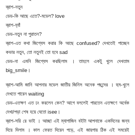
ব্রাশ-নতুন
ডেড-কি আছে এতে?-মডেল? love
ব্রাশ-হ্যাঁ
ডেড-নতুন না পুরাতন?
ব্রাশ-এত কথা জিগ্যেস করার কি আছে confused? দেখতেই পাচ্ছেন
কভার নতুন, তো নতুনই তো হবে sad
ডেড-না এমনি জিগ্যেস করছিলাম । তাহলে একটু খুলে দেখতাম
big_smile।
ব্রাশ-আমি জানি আপনার মডেল জাতীয় জিনিস অনেক পছন্দের । হুম-খুলে
দেখতে পারেন waiting
ডেড-এতক্ষণ এত ঢং করলেন কেন? আগে বললেই পারতেন এতক্ষণে অর্ধেক
দেখা/পড়া শেষ হয়ে যেতো isee।
ব্রাশ-সরি রে ভাই । আচ্ছা এই ম্যাগাজিন বইটা আপনাকে একদিনের জন্য
দিয়ে দিলাম । কাল ফেরত দিয়েন পড়ে, এই জায়গায় ঠিক এই সময়েই