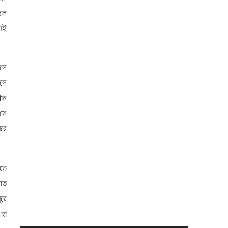
ছল
 এই
লে
লে
ান
সে
রে
হতে
াত
ুরে
হা