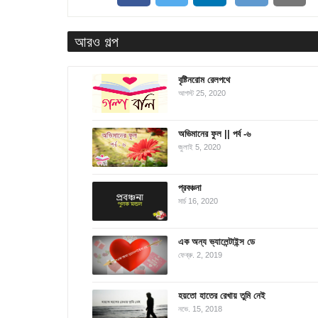
আরও গল্প
বৃষ্টিনরোম রেলপথে
আগস্ট 25, 2020
অভিমানের ফুল || পর্ব -৬
জুলাই 5, 2020
প্রবঞ্চনা
মার্চ 16, 2020
এক অন্য ভ্যালেন্টাইন্স ডে
ফেব্রু. 2, 2019
হয়তো হাতের রেখায় তুমি নেই
নভে. 15, 2018