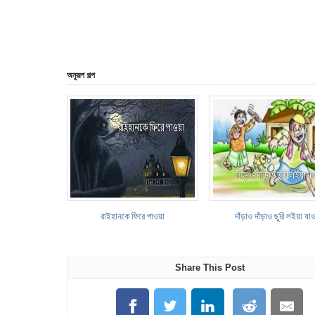
অনুরূপ গল্প
রাইহানকে ফিরে পাওয়া
দাঁড়াও দাঁড়াও ছুরি লইয়া যা
Share This Post