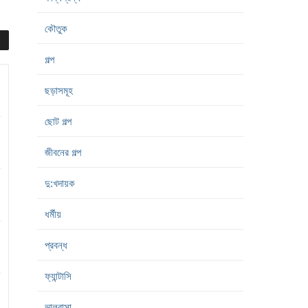
কৌতুক
গল্প
ছড়াসমূহ
ছোট গল্প
জীবনের গল্প
দু:খদায়ক
ধর্মীয়
প্রবন্ধ
ফ্যান্টাসি
ভালবাসা