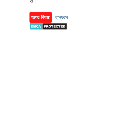
হা।
গল্পের বিষয়:
হাস্যরস