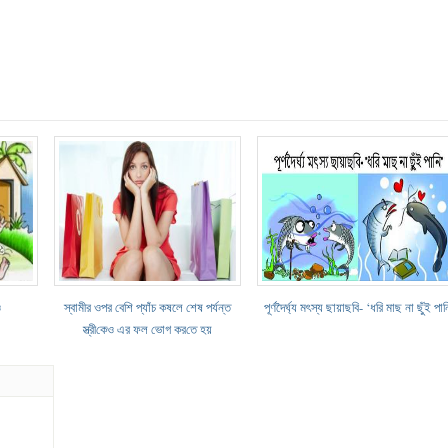
ও
স্বামীর ওপর বেশি প্যাঁচ কষলে ‌শেষ পর্যন্ত
পূর্ণদৈর্ঘ্য মৎস্য ছায়াছবি- ‘ধরি মাছ না ছুঁই পান
স্ত্রী‌কেও এর ফল ভোগ কর‌তে হয়