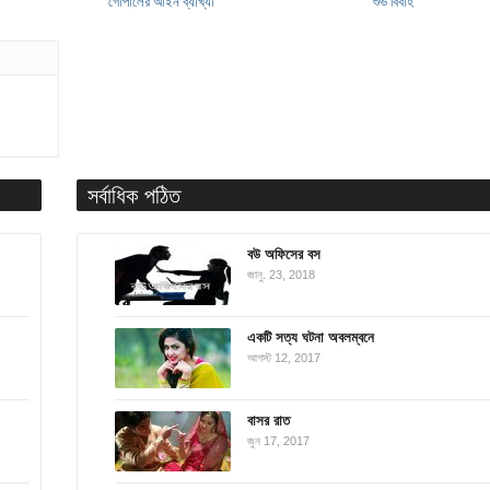
গোপালের আইন ব্যাখ্যা
শুভ বিবাহ
সর্বাধিক পঠিত
বউ অফিসের বস
জানু. 23, 2018
একটি সত্য ঘটনা অবলম্বনে
আগস্ট 12, 2017
বাসর রাত
জুন 17, 2017