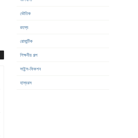
ভৌতিক
রহস্য
রোমান্টিক
শিক্ষনীয় গল্প
সাইন্স-ফিকশন
হাস্যরস