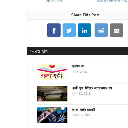
প্লেনের হকার
ভুতের মুভি দেখার পর যা হয়
Share This Post
আরও গল্প
স্ফটিক বল
মে 13, 2020
একটি ঘৃণা মিশ্রিত ভালোবাসার গল্প
জুলাই 11, 2019
কালো বাটের ছাতাটি
এপ্রিল 15, 2018