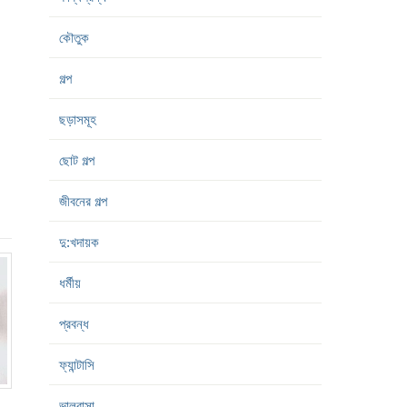
কৌতুক
গল্প
ছড়াসমূহ
ছোট গল্প
জীবনের গল্প
দু:খদায়ক
ধর্মীয়
প্রবন্ধ
ফ্যান্টাসি
ভালবাসা