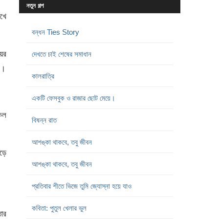
নতুন গল্প
েখে
বন্ধন Ties Story
য়ের
দেখতে চাই শেষের সমাধান
ন।
কালরাত্রি
একটি ফেসবুক ও রাজার ছোট মেয়ে।
 কল
বিষন্ন রাত
আশঙ্কা থাকবে, তবু জীবন
েড়ে
আশঙ্কা থাকবে, তবু জীবন
প্রতিবার শীতে ভিজে তুমি জ্যোস্না হয়ে যাও
কবিতা: পুতুল খেলার ভুল
তার