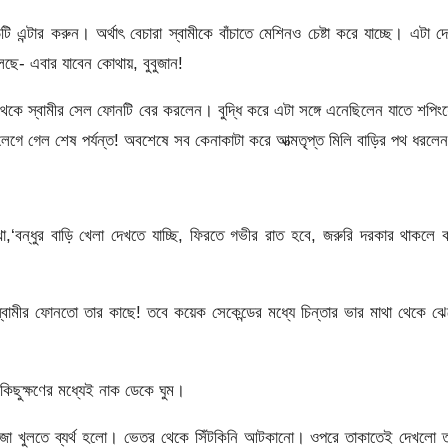
টার করুন। অর্থাৎ বেচারা স্বামীকে বাঁচাতে মেশিনও চেষ্টা করে যাচ্ছে। এটা দ
লছে- এবার যাবেন কোথায়, বুবুজান!
াগ থেকে স্বামীর সেল ফোনটি বের করলেন। বুদ্ধি করে এটা সঙ্গে এনেছিলেন যাতে শপিং
 লেগে গেল শেষ পর্যন্ত! অবশেষে সব কেনাকাটা করে আত্মতৃপ্ত মিলি বাড়ির পথ ধরলে
খা,‘বন্ধুর বাড়ি খেলা দেখতে যাচ্ছি, ফিরতে গভীর রাত হবে, জরুরি দরকার থাকলে
ামীর ফোনতো তার কাছে! তবে কয়েক সেকেন্ডের মধ্যে চিন্তার ভার মাথা থেকে ঝ
িছুক্ষণের মধ্যেই নাক ডেকে ঘুম।
 দরোজা খুলতে ব্যর্থ হলো। ভেতর থেকে সিঁটকিনি আটকানো। ওপরে তাকাতেই দেখলো 