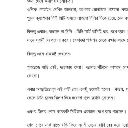
ঘটনা দেখে ক্যাশিয়ার চমকিত।
ওদিকে সোয়াইপ মেশিন জানালো, আপনার মোবাইলে পাঠানো কোডটি এন্
পুরুষ ক্যাশিয়ার মিটি মিটি হাসতে লাগলো মিলির দিকে চেয়ে, যেন ব
কিন্তু এবারও দমলেন না মিলি। তিনি স্মার্ট হাসিটি ধরে রেখে ব্য
মাঝে স্বামী বিরক্ত না করে। বেকায়দা পজিশন থেকে রক্ষায় কাজে
কিন্তু এসে ধাক্কা! দেখলেন-
গ‍্যারেজে গাড়ি নেই, দরোজায় তালা। দরজায় সাঁটানো কাগজে লে
কোরো।
এবার অপ্রতিরোধ্য এই নারী যেন একটু হতাশই হলেন। কারণ, স্ব
ফেলে তিনি চুলের ক্লিপ দিয়ে দরোজা খুলে ফ্ল্যাটে ঢুকলেন।
এরপর ডিনার শেষে কয়েকটি সিরিয়াল একটানা দেখে শুয়ে পড়লেন। ক
খেলা শেষে মাঝ রাতে বাড়ি ফিরে স্বামী বেচারা চাবি বের করে