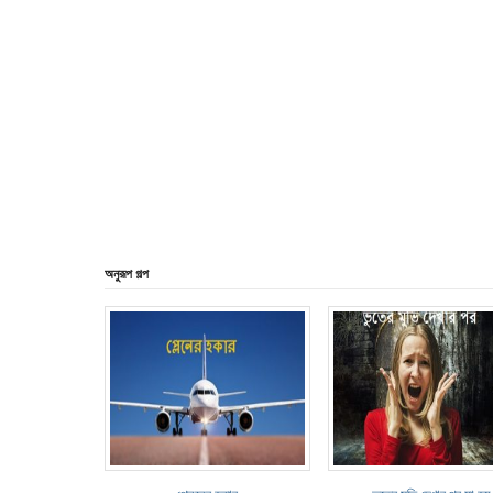
অনুরূপ গল্প