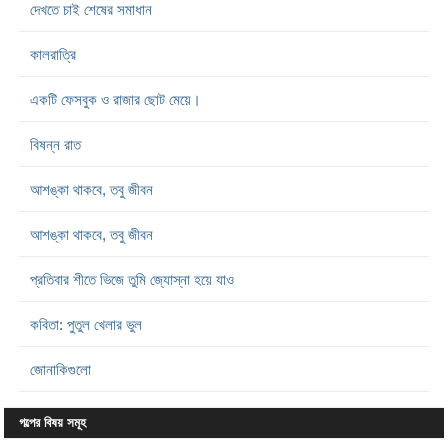
দেখতে চাই শেষের সমাধান
কালরাত্রি
একটি ফেসবুক ও রাজার ছোট মেয়ে।
বিষন্ন রাত
আশঙ্কা থাকবে, তবু জীবন
আশঙ্কা থাকবে, তবু জীবন
প্রতিবার শীতে ভিজে তুমি জ্যোস্না হয়ে যাও
কবিতা: পুতুল খেলার ভুল
জোনাকিগুলো
গল্পের বিষয় সমূহ