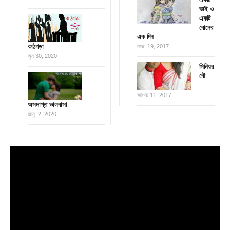
ভাই ও
একটি
বোনের
এক দিন
কাঠগড়া
নভে. 19, 2017
জুন 30, 2020
সিনিয়র
বৌ
আগস্ট 11, 2017
অসমাপ্ত ভালবাসা
জানু. 2, 2020