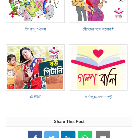
তিন বন্ধু ও দৈত্য
পেঁয়াজের মতো ভালোবাসি
বউ পিটানি
গার্লফ্রেন্ড যখন শাশুড়ী
Share This Post