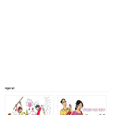
অনুরূপ গল্প