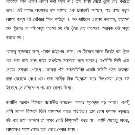
বিয়েতো আর এমনি এমনি করা যাবে না। তার জন্য মেয়ে খুঁজে বের করতে
হবে। এই কাজে অত্যন্ত দক্ষ আমার এক দুলাভাই আছেন, যার ওপর পড়ল
আমার জন্য বউ খোঁজার ‘গরু দায়িত্ব’। গরু দায়িত্ব এজন্য বললাম, হারানো
গরু খুঁজতে যে কষ্ট সহ্য করতে হয় বউ খুঁজে বের করতেও সেরকম কষ্ট সহ্য
করতে হয়।
যেহেতু দুলাভাই আলু-পটোল টাইপের লোক, সে হিসেবে তাকে দিয়েই বউ খুঁজে
বের করা যাবে বলে ঘরের ঊর্ধ্বতন সদস্যরা মনে করেন। যথারীতি তিনি এক
মেয়ের সন্ধান পেলেন। আমরা পাঁচ সদস্যবিশিষ্ট একটি কমিটি গঠন করলাম
যারা মেয়েকে দেখে এবং তার সার্বিক দিক বিবেচনা করে সিদ্ধান্ত নেবে বউ
হিসেবে সে নমিনেশন পাওয়ার যোগ্য কিনা।
কমিটির প্রধান হিসেবে মনোনীত হয়েছেন আমার শ্রদ্ধেয় বড় আপা। একটু
বেশি চালাক হিসেবে তিনি আমাদের কাছে পরিচিত। তার চোখ ফসকে নড়বড়ে
বউ ঘরে চলে আসবে তা ঘরের কেউ বিশ্বাসই করে না। আমি যেহেতু পাত্র,
আমাকেও সাথে যেতে হবে মেয়ে দেখার জন্য।