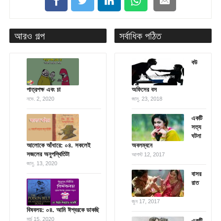
আরও গল্প
সর্বাধিক পঠিত
বউ
পাত্রপক্ষ এবং চা
অফিসের বস
নভে. 2, 2020
জানু. 23, 2018
একটি
সত্য
ঘটনা
আলোকে আঁধারে: ০৪. সকলেই
অবলম্বনে
সজলের অনুপস্থিতিটা
আগস্ট 12, 2017
জানু. 13, 2020
বাসর
রাত
জুন 17, 2017
বিষবলয়: ০৪. আমি ঈশ্বরকে ডাকছি
মার্চ 15, 2020
একটি