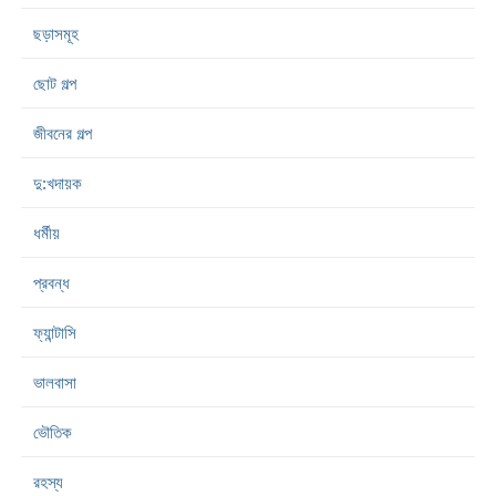
ছড়াসমূহ
ছোট গল্প
জীবনের গল্প
দু:খদায়ক
ধর্মীয়
প্রবন্ধ
ফ্যান্টাসি
ভালবাসা
ভৌতিক
রহস্য